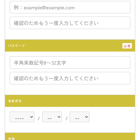
パスワード
必須
生年月日
/
/
性別